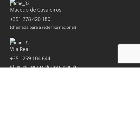
Macedo de Cavaleiros
+351 278 420 180
(chamada para a rede fixa nacional)
Vila Real
+351 259 104 644
(chamada para a rede fixa nacional)
geral@sialnor.pt
Política de Privacidade
Política de Qualidade
Propostas e Encomendas