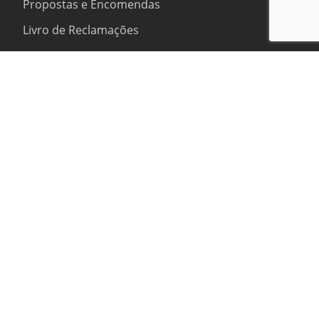
Propostas e Encomendas
Livro de Reclamações
Projetos
Copyright © 2026 SIALNOR by
Winfocomputer
. Todos os