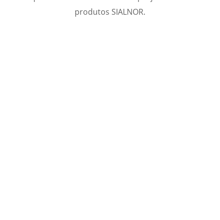
produtos SIALNOR.
PROJETO 1
PROJETO 2
PROJETO 3