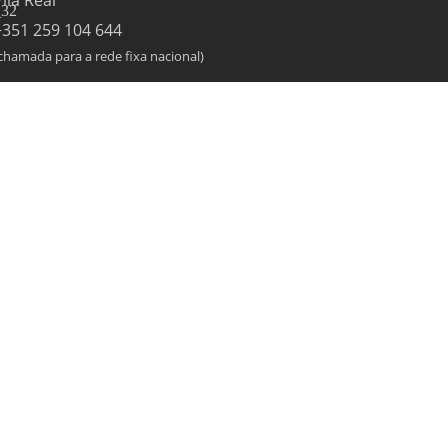
Vila Real
+351 259 104 644
chamada para a rede fixa nacional)
geral@sialnor.pt
Todos os direitos reservados.