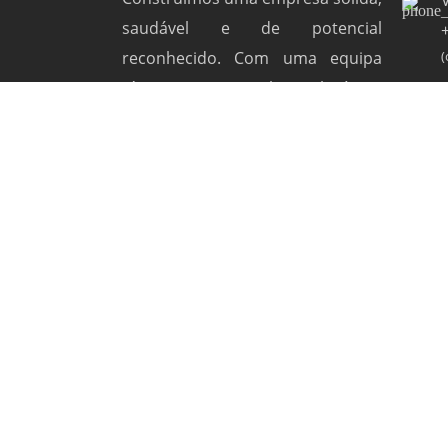
saudável e de potencial
reconhecido. Com uma equipa
(
técnica, comercial e logística
especializada que em conjunto
cria as melhores soluções.
Copyright © 2026 SIALNOR by
Winfocomputer
. 