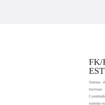
FK/
ES
Sistema d
travessa
Constituí
sustenta os