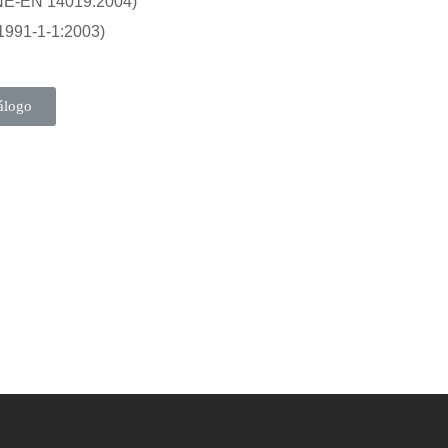
NE-EN 14019:2004)
1991-1-1:2003)
álogo